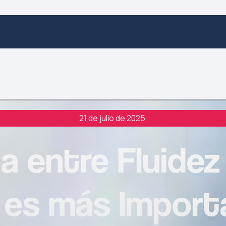
21 de julio de 2025
a entre Fluidez 
 es más Import